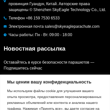
провинция Гуандун, Китай. Авторские права
защищены © Shenzhen SkyEagle Technology Co., Ltd.
Телефон +86 159 7530 6533
Электронная почта sales@skyeagleparachute.com
Часы работы: Пн - Вт: 09:00 - 18:00
Новостная рассылка
Оставайтесь в курсе безопасности парашютов —
Подпишитесь сейчас
Электронная почта
Мы ценим вашу конфиденциальность
Мы используем файлы cookie для улучшения вашего
опыта просмотра, предоставления персонализированных
⟳
Код CAPTCHA:
141
рекламных объявлений или контента и анализа нашего
трафика. Нажимая «Принять все», вы даете согласие на