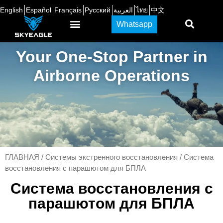
English
Español
Français
Русский
العربية
ไทย
中文
Whatsapp
Your One-Stop Partner in
Airborne Operations
ГЛАВНАЯ
/
Системы экстренного восстановления
/ Система
восстановления с парашютом для БПЛА
Система восстановления с
парашютом для БПЛА