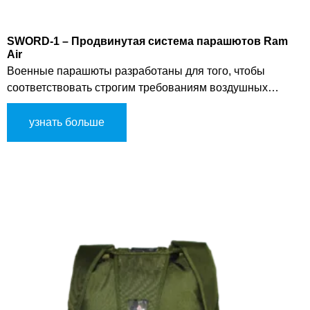
SWORD-1 – Продвинутая система парашютов Ram
Air
Военные парашюты разработаны для того, чтобы
соответствовать строгим требованиям воздушных
операций, где надежность, точность и передовые
технологии являются основными приоритетами.
узнать больше
SkyEagle выделяется своими инновационными
решениями и надежной производительностью. T175,
высокоэффективный парашют типа ram-air, создан для
того, чтобы удовлетворить строгие требования военных
миссий, обеспечивая исключительную операционную
эффективность.