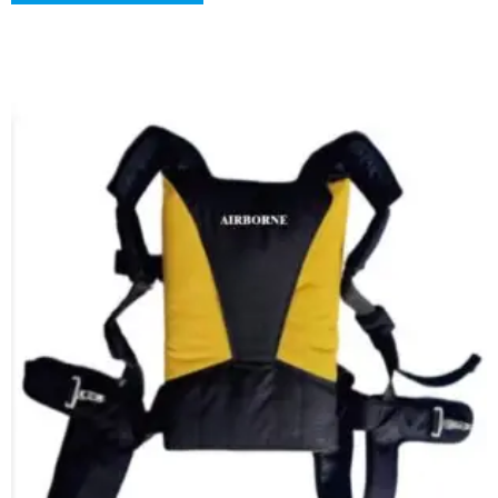
планирования, отличную маневренность и
исключительную безопасность. Оптимизированная для
миссий с высоко-высотным открытием (HAHO) и низко-
высотным открытием (HALO), эта система создана для
удовлетворения строгих требований
специализированных воздушных операций. T175-340 —
это надежное решение для тактических вставок,
скрытного проникновения и логистической поддержки в
сложных условиях, обеспечивающее стабильную
производительность и оперативную гибкость, сравнимую
с системами, такими как RA-1.