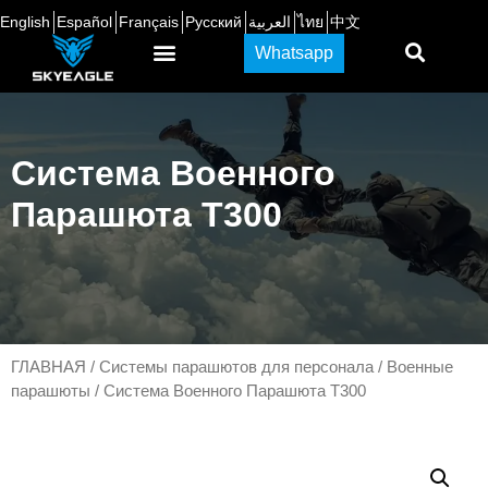
English
Español
Français
Русский
العربية
ไทย
中文
Whatsapp
Система Военного
Парашюта T300
ГЛАВНАЯ
/
Системы парашютов для персонала
/
Военные
парашюты
/ Система Военного Парашюта T300