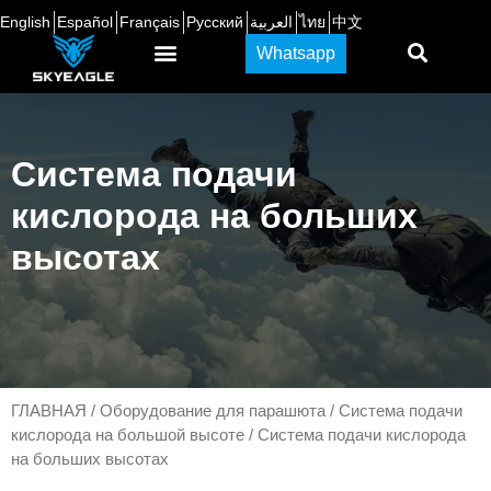
English
Español
Français
Русский
العربية
ไทย
中文
Whatsapp
Система подачи
кислорода на больших
высотах
ГЛАВНАЯ
/
Оборудование для парашюта
/
Система подачи
кислорода на большой высоте
/ Система подачи кислорода
на больших высотах