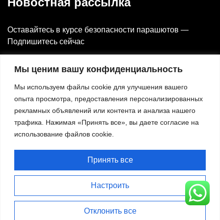
Новостная рассылка
Оставайтесь в курсе безопасности парашютов —
Подпишитесь сейчас
Электронная почта
Мы ценим вашу конфиденциальность
Мы используем файлы cookie для улучшения вашего
опыта просмотра, предоставления персонализированных
⟳
Код CAPTCHA:
304
рекламных объявлений или контента и анализа нашего
трафика. Нажимая «Принять все», вы даете согласие на
использование файлов cookie.
Подписаться
Принять все
Настроить
Term of use
Privacy policy
Cookie policy
Отклонить все
Авторские права защищены © Shenzhen SkyEagle Technology